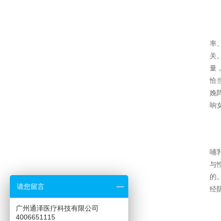
率
关
量
恰
娩
响
哺
与
的
请您留言
经
广州通泽医疗科技有限公司
4006651115