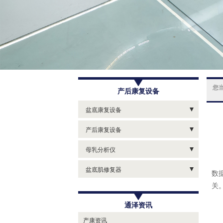
您
产后康复设备
盆底康复设备
便携式盆底康复治疗仪
产后康复设备
盆底康复治疗仪
乳房聚声炮
母乳分析仪
盆底肌检测探头
产后康复腹直肌分离电极片
母乳检测仪
盆底肌修复器
数
盆底肌治疗探头
产后康复子宫电极片
母乳分析仪
关
盆底肌修复器/凯格尔球
盆底肌压力探头
产后康复治疗仪
通泽资讯
私密项目电极片
脉冲盆底磁训练仪
产康资讯