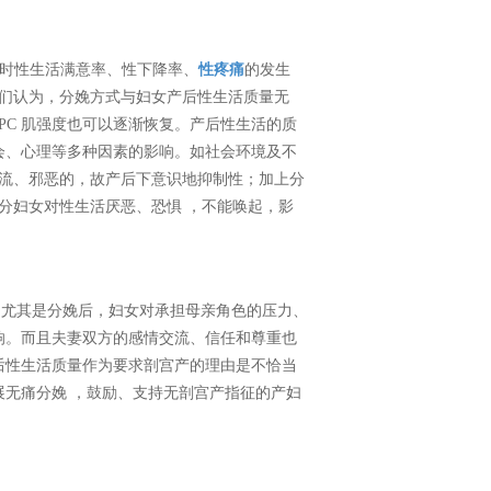
月时性生活满意率、性下降率、
性疼痛
的发生
我们认为，分娩方式与妇女产后性生活质量无
PC 肌强度也可以逐渐恢复。产后性生活的质
会、心理等多种因素的影响。如社会环境及不
下流、邪恶的，故产后下意识地抑制性；加上分
分妇女对性生活厌恶、恐惧 ，不能唤起，影
，尤其是分娩后，妇女对承担母亲角色的压力、
响。而且夫妻双方的感情交流、信任和尊重也
后性生活质量作为要求剖宫产的理由是不恰当
无痛分娩 ，鼓励、支持无剖宫产指征的产妇