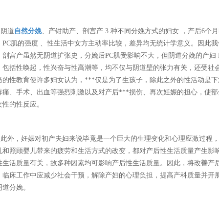
阴道
自然分娩
、产钳助产、剖宫产 3 种不同分娩方式的妇女 ，产后6个
、PC肌的强度 、性生活中女方主动率比较，差异均无统计学意义。因此
。剖宫产虽然无阴道扩张史，分娩后PC肌受影响不大，但阴道分娩的产妇 
，包括性唤起，性兴奋与性高潮等，均不仅与阴道壁的张力有关，还受社
当的性教育使许多妇女认为，***仅是为了生孩子，除此之外的性活动是
阵痛、手术、出血等强烈刺激以及对产后***损伤、再次妊娠的担心，使部
女性的性反应。
此外，妊娠对初产夫妇来说毕竟是一个巨大的生理变化和心理应激过程
乳和照顾婴儿带来的疲劳和生活方式的改变，都对产后性生活质量产生影
性生活质量有关，故多种因素均可影响产后性生活质量。因此，将改善产
。临床工作中应减少社会干预，解除产妇的心理负担，提高产科质量并开展
阴道分娩。