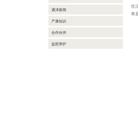
盆底肌治疗耦合剂
生
子宫复旧仪器
通泽新闻
率
产后康复乳房电极片
产康知识
合作伙伴
盆腔养护