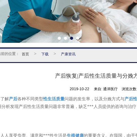
当前的位置：
首页
>
下载
>
产康资讯
产后恢复|产后性生活质量与分娩
2019-10-22
来自:
通泽医疗
浏览次数:
了解
产后
各种不同类型
性生活质量
问题的发生率，以及分娩方式与
产后
据分析发现产后性生活质量问题非常普遍，缺乏***人员提供的咨询与治疗
。
人人享受负责、满意和***性生活是
生殖健康
的重要含义。在我国，由于