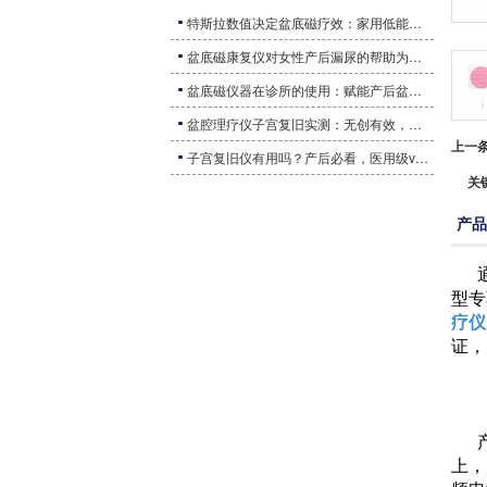
私密项目电极片
脉冲盆底磁训练仪
特斯拉数值决定盆底磁疗效：家用低能量 vs 商用高能量，穿透深度与肌力激活差距解析
盆底肌治疗耦合剂
子宫复旧仪器
盆底磁康复仪对女性产后漏尿的帮助为什么非常重要？
产后康复乳房电极片
盆底磁仪器在诊所的使用：赋能产后盆底康复，打造基层康复新优势
盆腔理疗仪子宫复旧实测：无创有效，高收入产后人群选
上一
子宫复旧仪有用吗？产后必看，医用级vs家用款避坑指南
关
产品
型专
疗仪
证，
上，