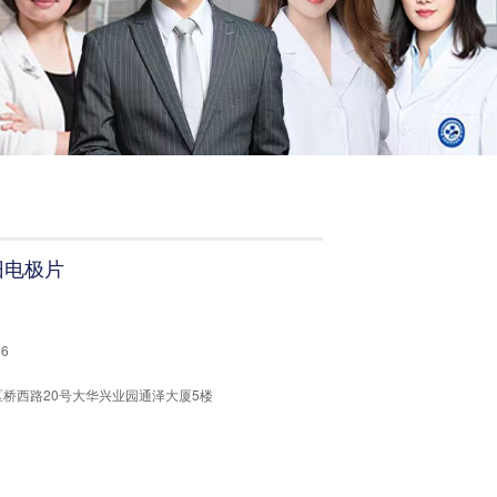
旧电极片
66
桥西路20号大华兴业园通泽大厦5楼