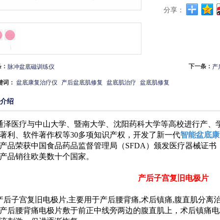
分享：
条：
下一条：
脉冲盆底磁训练仪
产
键词：
盆底康复治疗仪
产后盆底肌修复
盆底肌治疗
盆底肌修复
介绍
通泽医疗与中山大学、暨南大学、沈阳药科大学等高校进行产、
著利、软件著作权等30多项知识产权，开发了新一代
智能盆底康
产品荣获中国食品药品监督管理局（SFDA）颁发医疗器械证书
产品销往欧美数十个国家。
产后子宫复旧电极片
产后子宫复旧电极片,主要用于产后腰背痛,术后镇痛,腹直肌分
产后腰背痛电极片敷于前正中线旁两边的腹直肌上，术后镇痛电