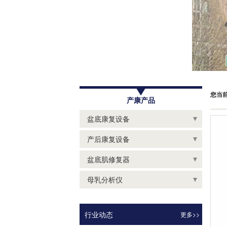
您当
产康产品
盆底康复设备
便携式盆底康复治疗仪
产后康复设备
盆底康复治疗仪
乳房聚声炮
盆底肌修复器
盆底肌检测探头
产后康复腹直肌分离电极片
盆底肌修复器/凯格尔球
母乳分析仪
盆底肌治疗探头
产后康复子宫电极片
母乳检测仪
盆底肌压力探头
产后康复治疗仪
行业动态
更多>>
母乳分析仪