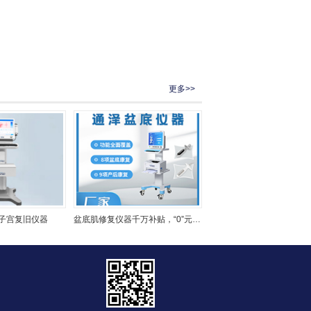
更多>>
子宫复旧仪器
盆底肌修复仪器千万补贴，“0”元用机，通泽天下，共渡疫情